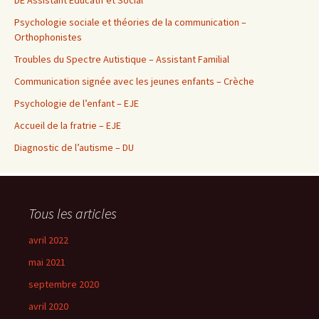
DE Assistant Educatif et Social
Psychologie sociale et théories de la communication –
Orthophonistes
Troubles du Spectre Autistique – Assistant Familial
Communication signée avec les jeunes enfants – Crèche
Psychologie de l’enfant – EJE
Accueil de la fratrie – EJE
Diagnostic de l’autisme – DU
Tous les articles
avril 2022
mai 2021
septembre 2020
avril 2020