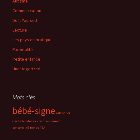
Autisme
Communication
Do It Yourself
Lecture
Les psys en pratique
Parentalité
Petite enfance
Uncategorized
Mots clés
bébé-signe
calendrier
crèche
Montessori
remboursement
sensorialité
temps
TSA