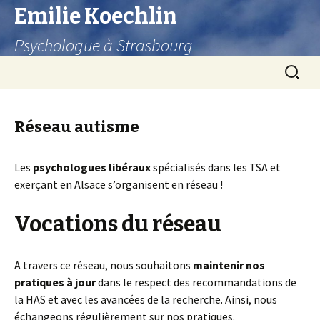
Emilie Koechlin
Psychologue à Strasbourg
Skip
Recherc
to
content
Réseau autisme
Les
psychologues libéraux
spécialisés dans les TSA et
exerçant en Alsace s’organisent en réseau !
Vocations du réseau
A travers ce réseau, nous souhaitons
maintenir nos
pratiques à jour
dans le respect des recommandations de
la HAS et avec les avancées de la recherche. Ainsi, nous
échangeons régulièrement sur nos pratiques.